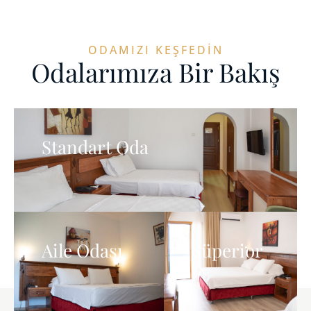
ODAMIZI KEŞFEDIN
Odalarımıza Bir Bakış
Standart Oda
ODAYI İNCELE
Aile Odası
Süperior
ODAYI İNCELE
ODAYI İNCELE