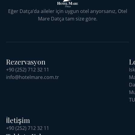
Eğer Datça’da aileler için uygun otel arıyorsanız, Otel
Mare Datça tam size göre.
Rezervasyon
L
+90 (252) 712 32 11
Is
info@hotelmare.com.tr
Ma
Da
Mu
TU
İletişim
+90 (252) 712 32 11