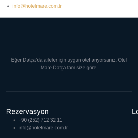
info@hotelmare.com.tr
Eğer Datça’da aileler için uygun otel arıyorsanız, Otel
Mare Datça tam size göre.
Rezervasyon
L
+90 (252) 712 32 11
info@hotelmare.com.tr